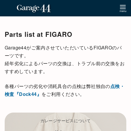
コ
ン
Parts list at FIGARO
テ
ン
Garage44がご案内させていただいているFIGAROのパ
ツ
ーツです。
へ
経年劣化によるパーツの交換は、トラブル前の交換をお
移
すすめしています。
動
各種パーツの劣化や消耗具合の点検は弊社独自の
点検・
検査『Dock44』
をご利用ください。
ガレージサービスについて