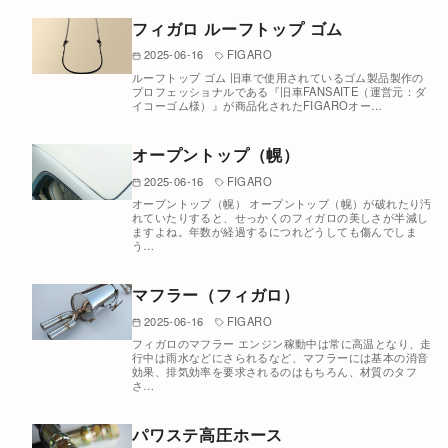
フィガロ ルーフトップ ゴム
2025-06-16
FIGARO
ルーフトップ ゴム 旧車で使用されているゴム製品製作の
プロフェッショナルである『旧車FANSAITE（運営元：ダ
イコーゴム様）』が商品化されたFIGAROオー…
オープントップ（幌）
2025-06-16
FIGARO
オープントップ（幌） オープントップ（幌）が破れたり汚
れていたりすると、せっかくのフィガロの美しさが半減し
ますよね。年数が経過するにつれどうしても傷んでしま
う…
マフラー（フィガロ）
2025-06-16
FIGARO
フィガロのマフラー エンジン稼動中は常に高温となり、走
行中は雨水などにさられるなど、マフラーには基本の消音
効果、排気効率を要求されるのはもちろん、材質のタフ
さ…
パワステ高圧ホース