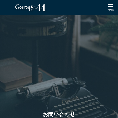
コ
ン
テ
ン
ツ
へ
移
動
お問い合わせ