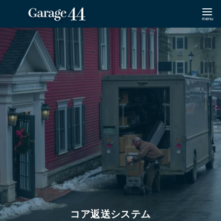
コ
ン
テ
ン
ツ
へ
移
動
コア返送システム