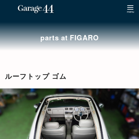
コ
ン
parts at FIGARO
テ
ン
ツ
へ
移
ルーフトップ ゴム
動