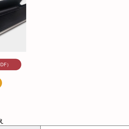
DF）
え