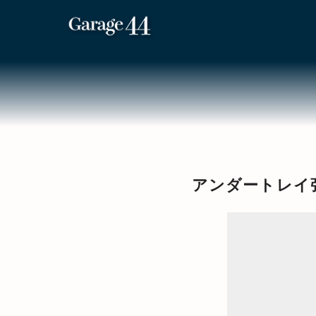
コ
ン
テ
ン
ツ
へ
移
アンダートレイ
動