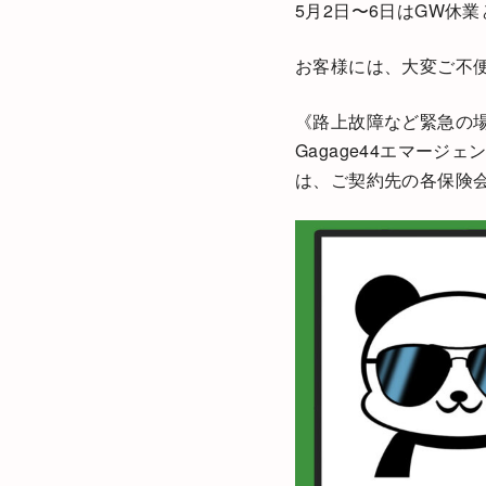
5月2日〜6日はGW休
お客様には、大変ご不
《路上故障など緊急の
Gagage44エマー
は、ご契約先の各保険