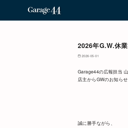
コ
ン
テ
2026年G.W.
ン
ツ
2026-05-01
へ
移
Garage44の広報担当
動
店主からGWのお知ら
誠に勝手ながら、